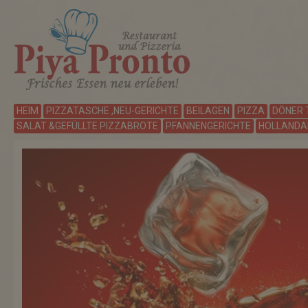
HEIM
PIZZATASCHE ,NEU-GERICHTE
BEILAGEN
PIZZA
DÖNER 
SALAT &GEFÜLLTE PIZZABROTE
PFANNENGERICHTE
HOLLANDAI