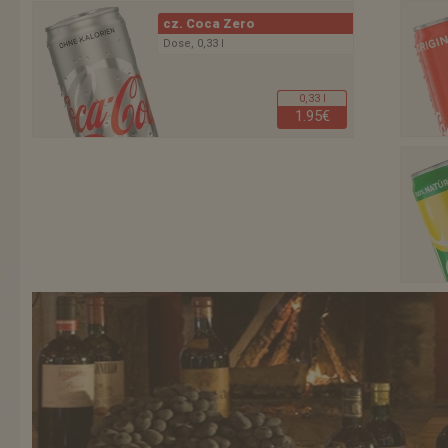
cz. Coca Zero
Dose, 0,33 l
0,33 l
1.95€