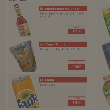
fh. Fassbrause Holunder
Fassbrause Holunder 0,33l 0,00%
Alkohol
0,33l
1.95€
cs. Capri Sonne
Orange Fruchtgetränke 200ml
0,2
0.90€
fd. Fanta
Dose, 0,33 l
0,33 l
1.95€