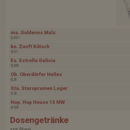
ma. Goldenes Malz
0,33 l
ko. Zunft Kölsch
0,5 l
Es. Estrella Galicia
0,33l
Ob. Oberdörfer Helles
0,5l
Sta. Staropramen Lager
0.5l
Hop. Hop House 13 MW
0.33l
Dosengetränke
zzgl. Pfand