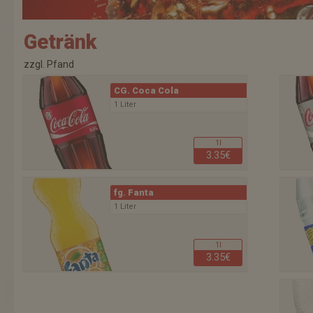
Getränk
zzgl. Pfand
CG. Coca Cola
1 Liter
1l
3.35€
fg. Fanta
1 Liter
1l
3.35€