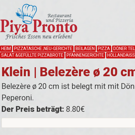
HEIM
PIZZATASCHE ,NEU-GERICHTE
BEILAGEN
PIZZA
DÖNER TEL
SALAT &GEFÜLLTE PIZZABROTE
PFANNENGERICHTE
HOLLANDAISSA
Klein | Belezère ø 20 c
Belezère ø 20 cm ist belegt mit mit Dön
Peperoni.
Der Preis beträgt:
8.80€