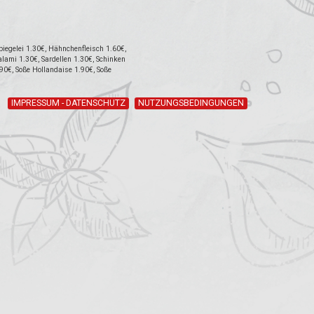
iegelei 1.30€, Hähnchenfleisch 1.60€,
lami 1.30€, Sardellen 1.30€, Schinken
.90€, Soße Hollandaise 1.90€, Soße
IMPRESSUM - DATENSCHUTZ
NUTZUNGSBEDINGUNGEN