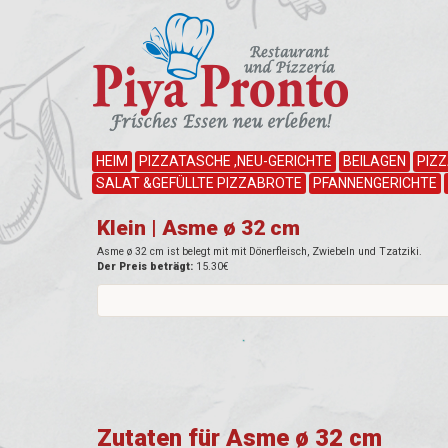
HEIM
PIZZATASCHE ,NEU-GERICHTE
BEILAGEN
PIZ
SALAT &GEFÜLLTE PIZZABROTE
PFANNENGERICHTE
Klein | Asme ø 32 cm
Asme ø 32 cm ist belegt mit mit Dönerfleisch, Zwiebeln und Tzatziki.
Der Preis beträgt:
15.30€
Zutaten für Asme ø 32 cm