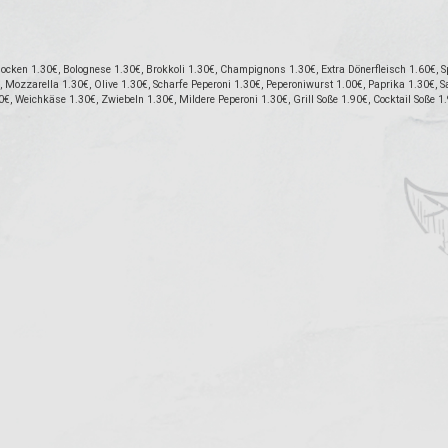
cken 1.30€, Bolognese 1.30€, Brokkoli 1.30€, Champignons 1.30€, Extra Dönerfleisch 1.60€, Sp
Mozzarella 1.30€, Olive 1.30€, Scharfe Peperoni 1.30€, Peperoniwurst 1.00€, Paprika 1.30€, Sa
0€, Weichkäse 1.30€, Zwiebeln 1.30€, Mildere Peperoni 1.30€, Grill Soße 1.90€, Cocktail Soße 1