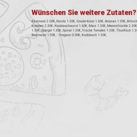
Wünschen Sie weitere Zutaten?
Käserand 2.00€, Rucola 1.30€, Gouda-Käse 1.60€, Ananas 1.30€, Artischo
Krabben 2.30€, Knoblauchwurst 1.60€, Mais 1.30€, Meeresfrüchte 2.30€, 
1.30€, Spargel 1.30€, Spinat 1.30€, frische Tomaten 1.30€, Thunfisch 1.3
Bearnaise 1.90€, - Oregano 0.00€, Knoblauch 1.30€,