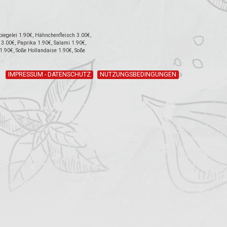
iegelei 1.90€, Hähnchenfleisch 3.00€,
3.00€, Paprika 1.90€, Salami 1.90€,
 1.90€, Soße Hollandaise 1.90€, Soße
IMPRESSUM - DATENSCHUTZ
NUTZUNGSBEDINGUNGEN