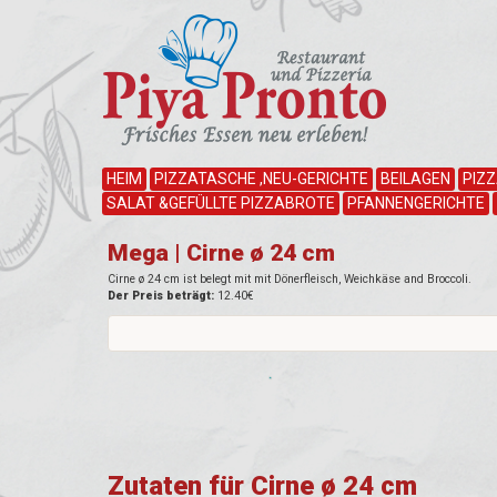
HEIM
PIZZATASCHE ,NEU-GERICHTE
BEILAGEN
PIZ
SALAT &GEFÜLLTE PIZZABROTE
PFANNENGERICHTE
Mega | Cirne ø 24 cm
Cirne ø 24 cm ist belegt mit mit Dönerfleisch, Weichkäse and Broccoli.
Der Preis beträgt:
12.40€
Zutaten für Cirne ø 24 cm