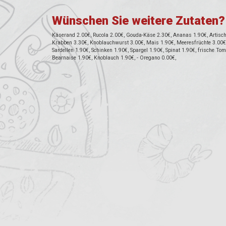
Wünschen Sie weitere Zutaten?
Käserand 2.00€, Rucola 2.00€, Gouda-Käse 2.30€, Ananas 1.90€, Artischo
Krabben 3.30€, Knoblauchwurst 3.00€, Mais 1.90€, Meeresfrüchte 3.00€, 
Sardellen 1.90€, Schinken 1.90€, Spargel 1.90€, Spinat 1.90€, frische To
Bearnaise 1.90€, Knoblauch 1.90€, - Oregano 0.00€,