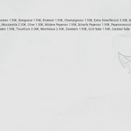
cken 1.90€, Bolognese 1.90€, Brokkoli 1.90€, Champignons 1.90€, Extra Dönerfleisch 3.00€, Sp
Mozzarella 2.30€, Olive 1.00€, Mildere Peperoni 1.90€, Scharfe Peperoni 1.90€, Peperoniwurst 
maten 1.90€, Thunfisch 3.00€, Weichkäse 2.30€, Zwiebeln 1.90€, Grill Soße 1.90€, Cocktail Soße