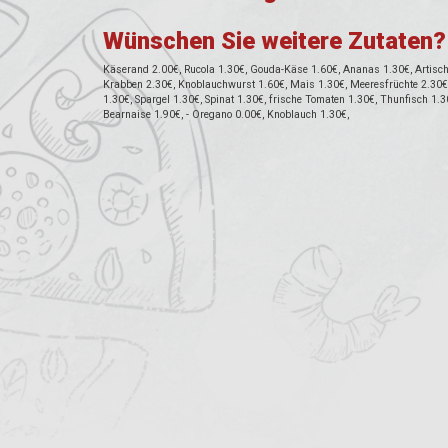
Wünschen Sie weitere Zutaten?
Käserand 2.00€, Rucola 1.30€, Gouda-Käse 1.60€, Ananas 1.30€, Artischo
Krabben 2.30€, Knoblauchwurst 1.60€, Mais 1.30€, Meeresfrüchte 2.30€, 
1.30€, Spargel 1.30€, Spinat 1.30€, frische Tomaten 1.30€, Thunfisch 1.3
Bearnaise 1.90€, - Oregano 0.00€, Knoblauch 1.30€,