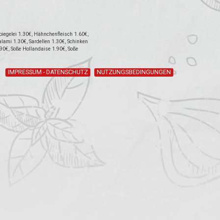
iegelei 1.30€, Hähnchenfleisch 1.60€,
lami 1.30€, Sardellen 1.30€, Schinken
.90€, Soße Hollandaise 1.90€, Soße
IMPRESSUM - DATENSCHUTZ
NUTZUNGSBEDINGUNGEN