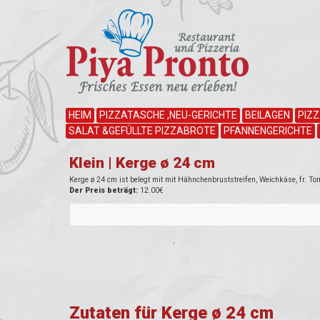
HEIM
PIZZATASCHE ,NEU-GERICHTE
BEILAGEN
PIZ
SALAT &GEFÜLLTE PIZZABROTE
PFANNENGERICHTE
Klein | Kerge ø 24 cm
Kerge ø 24 cm ist belegt mit mit Hähnchenbruststreifen, Weichkäse, fr. To
Der Preis beträgt:
12.00€
Zutaten für Kerge ø 24 cm