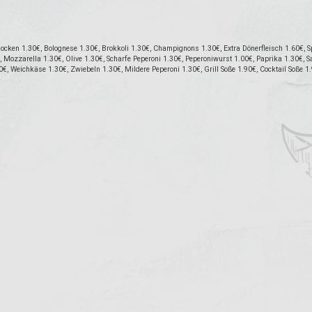
cken 1.30€, Bolognese 1.30€, Brokkoli 1.30€, Champignons 1.30€, Extra Dönerfleisch 1.60€, Sp
Mozzarella 1.30€, Olive 1.30€, Scharfe Peperoni 1.30€, Peperoniwurst 1.00€, Paprika 1.30€, Sa
0€, Weichkäse 1.30€, Zwiebeln 1.30€, Mildere Peperoni 1.30€, Grill Soße 1.90€, Cocktail Soße 1