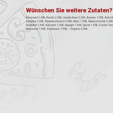
Wünschen Sie weitere Zutaten?
Käserand 2.00€, Rucola 2.00€, Gouda-Käse 2.30€, Ananas 1.90€, Artischo
Krabben 3.30€, Knoblauchwurst 3.00€, Mais 1.90€, Meeresfrüchte 3.00€, 
Sardellen 1.90€, Schinken 1.90€, Spargel 1.90€, Spinat 1.90€, frische To
Bearnaise 1.90€, Knoblauch 1.90€, - Oregano 0.00€,