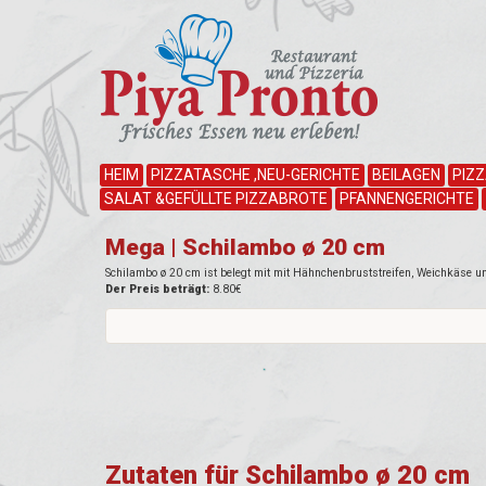
HEIM
PIZZATASCHE ,NEU-GERICHTE
BEILAGEN
PIZ
SALAT &GEFÜLLTE PIZZABROTE
PFANNENGERICHTE
Mega | Schilambo ø 20 cm
Schilambo ø 20 cm ist belegt mit mit Hähnchenbruststreifen, Weichkäse un
Der Preis beträgt:
8.80€
Zutaten für Schilambo ø 20 cm