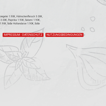
iegelei 1.90€, Hähnchenfleisch 3.00€,
3.00€, Paprika 1.90€, Salami 1.90€,
 1.90€, Soße Hollandaise 1.90€, Soße
IMPRESSUM - DATENSCHUTZ
NUTZUNGSBEDINGUNGEN