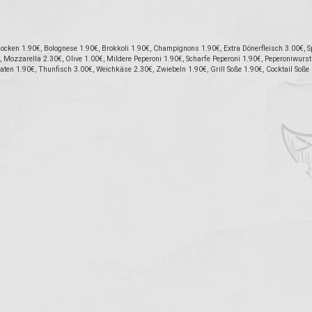
cken 1.90€, Bolognese 1.90€, Brokkoli 1.90€, Champignons 1.90€, Extra Dönerfleisch 3.00€, Sp
Mozzarella 2.30€, Olive 1.00€, Mildere Peperoni 1.90€, Scharfe Peperoni 1.90€, Peperoniwurst 
maten 1.90€, Thunfisch 3.00€, Weichkäse 2.30€, Zwiebeln 1.90€, Grill Soße 1.90€, Cocktail Soße